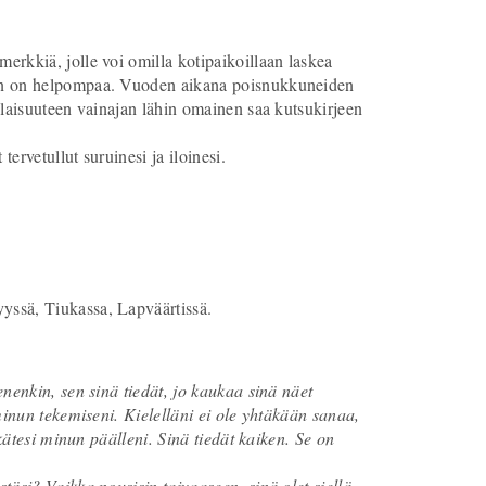
erkkiä, jolle voi omilla kotipaikoillaan laskea
nen on helpompaa. Vuoden aikana poisnukkuneiden
ilaisuuteen vainajan lähin omainen saa kutsukirjeen
ervetullut suruinesi ja iloinesi.
yssä, Tiukassa, Lapväärtissä.
nenkin, sen sinä tiedät, jo kaukaa sinä näet
minun tekemiseni. Kielelläni ei ole yhtäkään sanaa,
 kätesi minun päälleni. Sinä tiedät kaiken. Se on
täsi? Vaikka nousisin taivaaseen, sinä olet siellä,