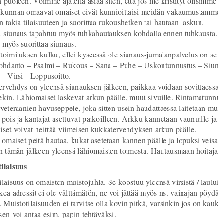
 puoleen. Voimme ajatella asiaa siten, että jos me kristityt olisimm
kunnan omaavat omaiset eivät kunnioittaisi meidän vakaumustamme. 
n takia tilaisuuteen ja suorittaa rukoushetken tai hautaan laskun.
 siunaus tapahtuu myös tuhkahautauksen kohdalla ennen tuhkausta. J
 myös suorittaa siunaus.
toimituksen kulku, ellei kyseessä ole siunaus-jumalanpalvelus on se
Johdanto – Psalmi – Rukous – Sana – Puhe – Uskontunnustus – Siun
 – Virsi - Loppusoitto.
rvehdys on yleensä siunauksen jälkeen, paikkaa voidaan sovittaessa
ekin. Lähiomaiset laskevat arkun päälle, muut sivuille. Rintamatun
 veteraanien havuseppele, joka sitten usein haudattaessa laitetaan m
 pois ja kantajat asettuvat paikoilleen. Arkku kannetaan vaunuille ja
iset voivat heittää viimeisen kukkatervehdyksen arkun päälle.
t omaiset peitä hautaa, kukat asetetaan kannen päälle ja lopuksi veisa
än tämän jälkeen yleensä lähiomaisten toimesta. Hautausmaan hoitajat 
ilaisuus
ilaisuus on omaisten muistojuhla. Se koostuu yleensä virsistä / laului
ea adressit ei ole välttämätön, ne voi jättää myös ns. vainajan pöydälle
. Muistotilaisuuden ei tarvitse olla kovin pitkä, varsinkin jos on kauk
sen voi antaa esim. papin tehtäväksi.