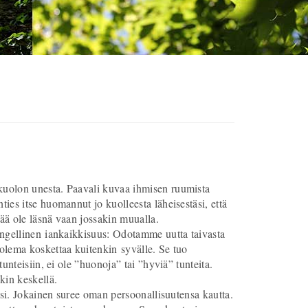
kuolon unesta. Paavali kuvaa ihmisen ruumista
ies itse huomannut jo kuolleesta läheisestäsi, että
ää ole läsnä vaan jossakin muualla.
engellinen iankaikkisuus: Odotamme uutta taivasta
olema koskettaa kuitenkin syvälle. Se tuo
nteisiin, ei ole ”huonoja” tai ”hyviä” tunteita.
ekin keskellä.
ksi. Jokainen suree oman persoonallisuutensa kautta.