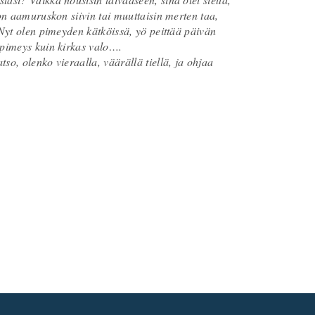
oon aamuruskon siivin tai muuttaisin merten taa,
"Nyt olen pimeyden kätköissä, yö peittää päivän
, pimeys kuin kirkas valo….
so, olenko vieraalla, väärällä tiellä, ja ohjaa