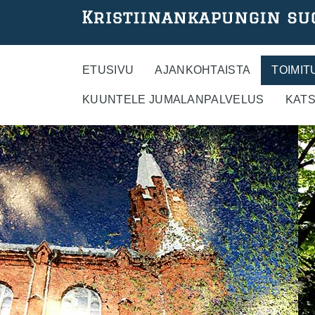
Hyppää
pääsisältöön
ETUSIVU
AJANKOHTAISTA
TOIMIT
KUUNTELE JUMALANPALVELUS
KATS