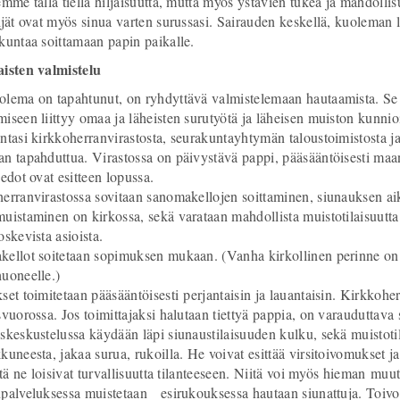
emme tällä tiellä hiljaisuutta, mutta myös ystävien tukea ja mahdoll
ijät ovat myös sinua varten surussasi. Sairauden keskellä, kuoleman l
kuntaa soittamaan papin paikalle.
isten valmistelu
lema on tapahtunut, on ryhdyttävä valmistelemaan hautaamista. Se 
iseen liittyy omaa ja läheisten surutyötä ja läheisen muiston kunnio
ntasi kirkkoherranvirastosta, seurakuntayhtymän taloustoimistosta j
n tapahduttua. Virastossa on päivystävä pappi, pääsääntöisesti maan
iedot ovat esitteen lopussa.
erranvirastossa sovitaan sanomakellojen soittaminen, siunauksen aika
uistaminen on kirkossa, sekä varataan mahdollista muistotilaisuutta
oskevista asioista.
ellot soitetaan sopimuksen mukaan. (Vanha kirkollinen perinne on 
uoneelle.)
set toimitetaan pääsääntöisesti perjantaisin ja lauantaisin. Kirkkohe
svuorossa. Jos toimittajaksi halutaan tiettyä pappia, on varauduttav
skeskustelussa käydään läpi siunaustilaisuuden kulku, sekä muistoti
kuneesta, jakaa surua, rukoilla. He voivat esittää virsitoivomukset ja
että ne loisivat turvallisuutta tilanteeseen. Niitä voi myös hieman mu
palveluksessa muistetaan esirukouksessa hautaan siunattuja. Toivotta