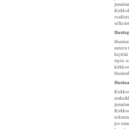
jumalan
Kirkkoh
osallis
selkeäs
Hautap
Hautaus
uuteen 
käyttää
myös so
kirkkoo
Hautauk
Hautaa
Kirkkoo
iankaik
jumalan
Kirkkoo
uskonno
jos enn