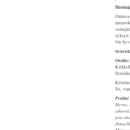
Hautaja
Omissa 
muistok
vainaji
syksyn 
On hyvä
Seurak
Osoite
Kirkkoh
Seuraku
Kristii
Ns. van
Psalmi
Herra, 
aikeeni
jota si
ihmeell
Minne v