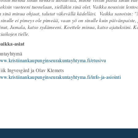
tekisin vuoteeni tuonelaan, sielläkin sinä olet. Vaikka nousisin lent
in sinä minua ohjaat, talutat väkevällä kädelläsi. Vaikka sanoisin: 
 sinulle ei pimeys ole pimeää, vaan yö on sinulle kuin päivänpaiste
inut, Jumala, katso sydämeeni. Koettele minua, katso ajatuksiini. Kat
iaikojen tielle.
aikka-asiat
untayhtymä
www.kristiinankaupunginseurakuntayhtyma.fi/etusivu
iik Ingvesgård ja Olav Klemets
www.kristiinankaupunginseurakuntayhtyma.fi/info-ja-asiointi