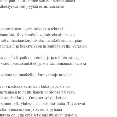
isuutta puhua toistemme kanssa. Seurakuntasi
ähestyessä voit pyytää esim. sairaalan
on omaisten, usein raskaskin tehtävä.
ittamista. Käytännössä valmistelu aloitetaan
a sitten hautaustoimistosta, mahdollisimman pian
antaisin ja keskiviikkoisin aamupäivällä. Viraston
 ja päivä, paikka, toimittaja ja milloin vainajan
 varten seurakuntatalo ja sovitaan emännän kanssa
soittaa sanomakellot, kun vainaja tuodaan
rranvirastossa kerrotaan kuka papeista on
a siirtämään toimitus hänen vuoronsa päivään.
laisuuden kulku. Omaiset voivat kertoa
 suunnitella yhdessä siunaustilaisuutta. Tavat ovat
utella. Siunaamisen jälkeisenä pyhänä
vaa on, että omaiset osallistuisivat tuolloin