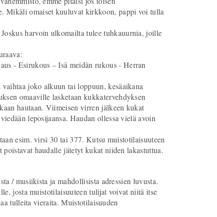
e vähemmistö, emme pitäisi jos toisen
Mikäli omaiset kuuluvat kirkkoon, pappi voi tulla
oskus harvoin ulkomailta tulee tuhkauurnia, joille
uraava:
aus - Esirukous – Isä meidän rukous - Herran
 vaihtaa joko alkuun tai loppuun, kesäaikana
nuksen omaaville lasketaan kukkatervehdyksen
ukaan hautaan. Viimeisen virren jälkeen kukat
 viedään leposijaansa. Haudan ollessa vielä avoin
taan esim. virsi 30 tai 377. Kutsu muistotilaisuuteen
poistavat haudalle jätetyt kukat niiden lakastuttua.
sta / musiikista ja mahdollisista adressien luvusta.
, josta muistotilaisuuteen tulijat voivat niitä itse
aa tulleita vieraita. Muistotilaisuuden