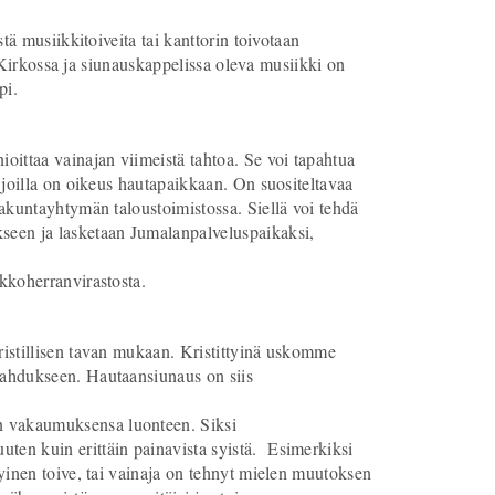
tä musiikkitoiveita tai kanttorin toivotaan
. Kirkossa ja siunauskappelissa oleva musiikki on
pi.
oittaa vainajan viimeistä tahtoa. Se voi tapahtua
 joilla on oikeus hautapaikkaan. On suositeltavaa
akuntayhtymän taloustoimistossa. Siellä voi tehdä
seen ja lasketaan Jumalanpalveluspaikaksi,
kkoherranvirastosta.
ristillisen tavan mukaan. Kristittyinä uskomme
mahdukseen. Hautaansiunaus on siis
n vakaumuksensa luonteen. Siksi
en kuin erittäin painavista syistä. Esimerkiksi
yinen toive, tai vainaja on tehnyt mielen muutoksen