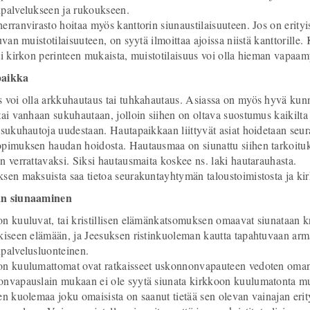
palvelukseen ja rukoukseen.
erranvirasto hoitaa myös kanttorin siunaustilaisuuteen. Jos on erityis
tuvan muistotilaisuuteen, on syytä ilmoittaa ajoissa niistä kanttorille
ti kirkon perinteen mukaista, muistotilaisuus voi olla hieman vapaam
aikka
 voi olla arkkuhautaus tai tuhkahautaus. Asiassa on myös hyvä kunni
tai vanhaan sukuhautaan, jolloin siihen on oltava suostumus kaikilta
 sukuhautoja uudestaan. Hautapaikkaan liittyvät asiat hoidetaan seur
pimuksen haudan hoidosta. Hautausmaa on siunattu siihen tarkoituk
n verrattavaksi. Siksi hautausmaita koskee ns. laki hautarauhasta.
sen maksuista saa tietoa seurakuntayhtymän taloustoimistosta ja kir
n siunaaminen
n kuuluvat, tai kristillisen elämänkatsomuksen omaavat siunataan k
kiseen elämään, ja Jeesuksen ristinkuoleman kautta tapahtuvaan ar
palvelusluonteinen.
n kuulumattomat ovat ratkaisseet uskonnonvapauteen vedoten oma
nvapauslain mukaan ei ole syytä siunata kirkkoon kuulumatonta muut
en kuolemaa joku omaisista on saanut tietää sen olevan vainajan erit