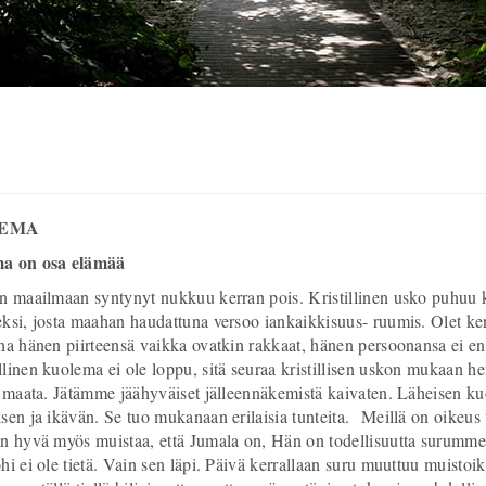
EMA
a on osa elämää
n maailmaan syntynyt nukkuu kerran pois. Kristillinen usko puhuu 
ksi, josta maahan haudattuna versoo iankaikkisuus- ruumis. Olet kent
na hänen piirteensä vaikka ovatkin rakkaat, hänen persoonansa ei en
linen kuolema ei ole loppu, sitä seuraa kristillisen uskon mukaan h
a maata. Jätämme jäähyväiset jälleennäkemistä kaivaten. Läheisen ku
sen ja ikävän. Se tuo mukanaan erilaisia tunteita. Meillä on oikeus tu
n hyvä myös muistaa, että Jumala on, Hän on todellisuutta surumm
hi ei ole tietä. Vain sen läpi. Päivä kerrallaan suru muuttuu muistoi