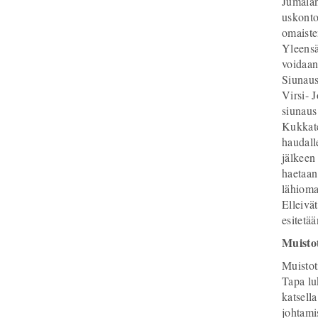
Jumalan
uskonto
omaiste
Yleensä
voidaan
Siunaus
Virsi- 
siunaus
Kukkate
haudall
jälkeen
haetaan
lähioma
Elleivä
esitetä
Muistot
Muistot
Tapa luk
katsella
johtami