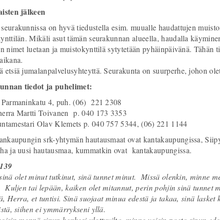
isten jälkeen
seurakunnissa on hyvä tiedustella esim. muualle haudattujen muistom
ynttilän. Mikäli asut tämän seurakunnan alueella, haudalla käymi
en nimet luetaan ja muistokynttilä sytytetään pyhäinpäivänä. Tähän t
aikana.
 etsiä jumalanpalvelusyhteyttä. Seurakunta on suurperhe, johon olet t
unnan tiedot ja puhelimet:
:
Parmaninkatu 4, puh. (06) 221 2308
erra Martti Toivanen p. 040 173 3353
ntamestari Olav Klemets p. 040 757 5344, (06) 221 1144
nankaupungin srk-yhtymän hautausmaat ovat kantakaupungissa, Siipy
ha ja uusi hautausmaa, kummatkin ovat kantakaupungissa.
 139
sinä olet minut tutkinut, sinä tunnet minut. Missä olenkin, minne me
. Kuljen tai lepään, kaiken olet mitannut, perin pohjin sinä tunnet 
nä, Herra, et tuntisi. Sinä suojaat minua edestä ja takaa, sinä lasket
istä, siihen ei ymmärrykseni yllä.
oisin mennä sinun henkesi ulottuvilta, minne voisin paeta sinun edes