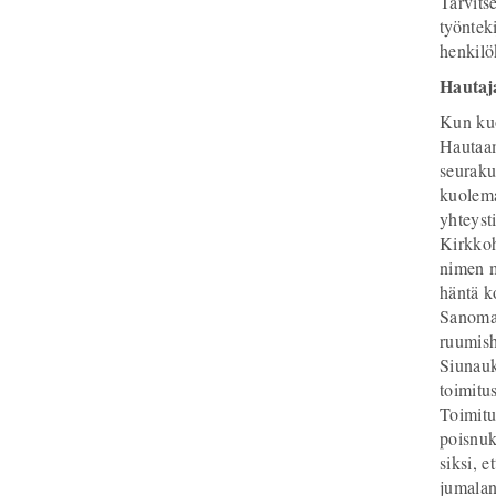
Tarvits
työntek
henkilö
Hautaja
Kun kuo
Hautaam
seuraku
kuolema
yhteyst
Kirkkoh
nimen m
häntä k
Sanomak
ruumish
Siunauk
toimitu
Toimitu
poisnuk
siksi, 
jumalan