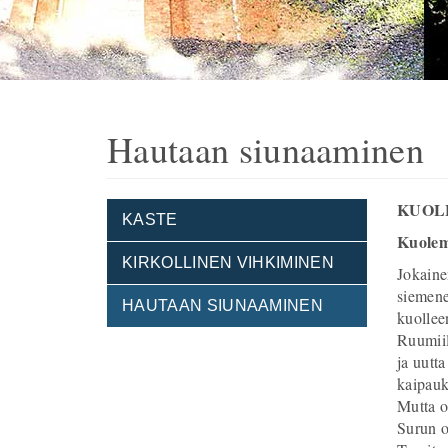
Hautaan siunaaminen
KUOL
KASTE
Kuolem
KIRKOLLINEN VIHKIMINEN
Jokaine
siemene
HAUTAAN SIUNAAMINEN
kuollee
Ruumiil
ja uutt
kaipauk
Mutta o
Surun o