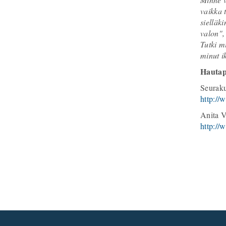
vaikka 
sielläk
valon",
Tutki m
minut ik
Hautap
Seurak
http://
Anita V
http://