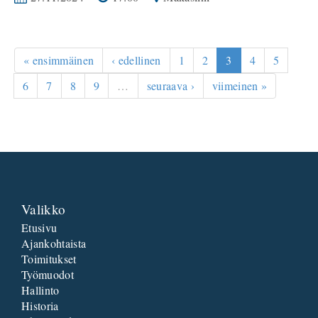
« ensimmäinen
‹ edellinen
1
2
3
4
5
6
7
8
9
…
seuraava ›
viimeinen »
Valikko
Etusivu
Ajankohtaista
Toimitukset
Työmuodot
Hallinto
Historia