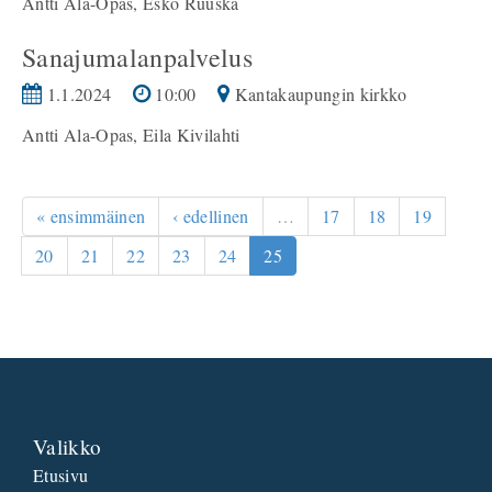
Antti Ala-Opas, Esko Ruuska
Sanajumalanpalvelus
1.1.2024
10:00
Kantakaupungin kirkko
Antti Ala-Opas, Eila Kivilahti
« ensimmäinen
‹ edellinen
…
17
18
19
20
21
22
23
24
25
Valikko
Etusivu