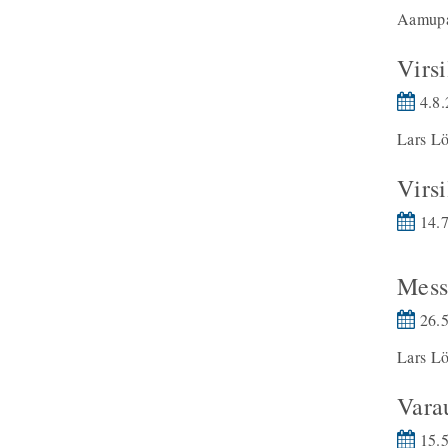
Aamupal
Virsi
4.8.
Lars L
Virsi
14.7
Mess
26.5
Lars Lö
Vara
15.5