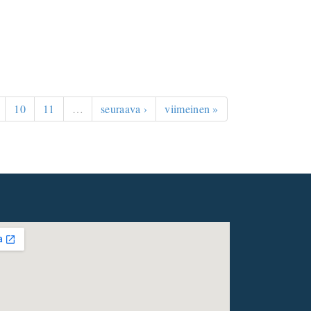
10
11
…
seuraava ›
viimeinen »