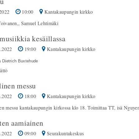
u
2022
10:00
Kantakaupungin kirkko
Toivanen,, Samuel Lehtimäki
musiikkia kesäillassa
.2022
19:00
Kantakaupungin kirkko
a Dietrich Buxtehude
ättö
linen messu
.2022
18:00
Kantakaupungin kirkko
en messu kantakaupungin kirkossa klo 18. Toimittaa TT, isä Nguye
ten aamiainen
.2022
09:00
Seurakuntakeskus