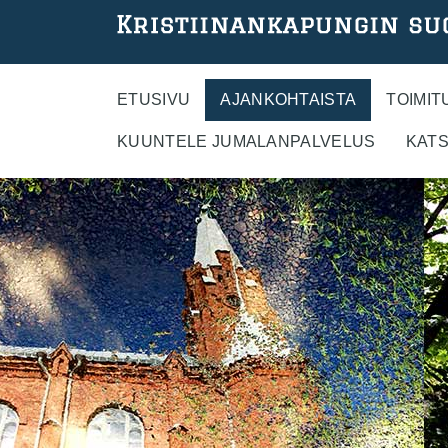
Hyppää
pääsisältöön
ETUSIVU
AJANKOHTAISTA
TOIMIT
KUUNTELE JUMALANPALVELUS
KATS