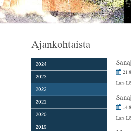
Ajankohtaista
Sana
2024
21.8
2023
Lars Lö
2022
Sana
2021
14.8
2020
Lars L
2019