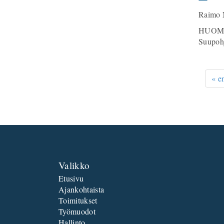
Raimo 
HUOM 
Suupohj
« e
Valikko
Etusivu
Ajankohtaista
Toimitukset
Työmuodot
Hallinto