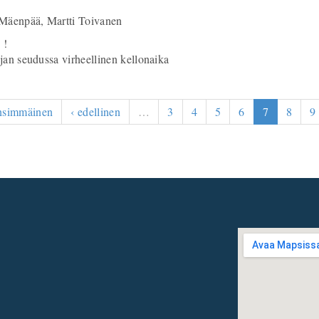
Mäenpää, Martti Toivanen
!
an seudussa virheellinen kellonaika
nsimmäinen
‹ edellinen
…
3
4
5
6
7
8
9