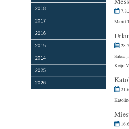
Mess
2018
7.8.
2017
Martti 
2016
Urku
28.7
2015
Saksa j
2014
Keijo V
2025
Kato
2026
21.6
Katolin
Mies
16.6