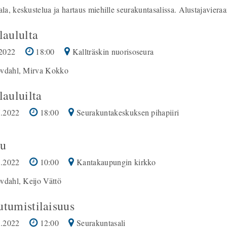
a, keskustelua ja hartaus miehille seurakuntasalissa. Alustajaviera
laululta
2022
18:00
Kallträskin nuorisoseura
övdahl, Mirva Kokko
lauluilta
.2022
18:00
Seurakuntakeskuksen pihapiiri
u
.2022
10:00
Kantakaupungin kirkko
vdahl, Keijo Vättö
utumistilaisuus
.2022
12:00
Seurakuntasali