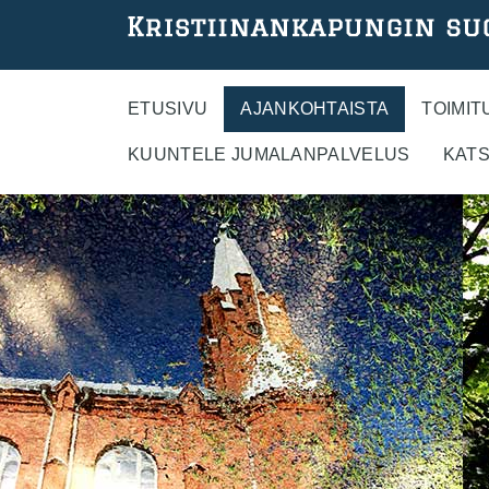
Hyppää
pääsisältöön
ETUSIVU
AJANKOHTAISTA
TOIMIT
KUUNTELE JUMALANPALVELUS
KATS