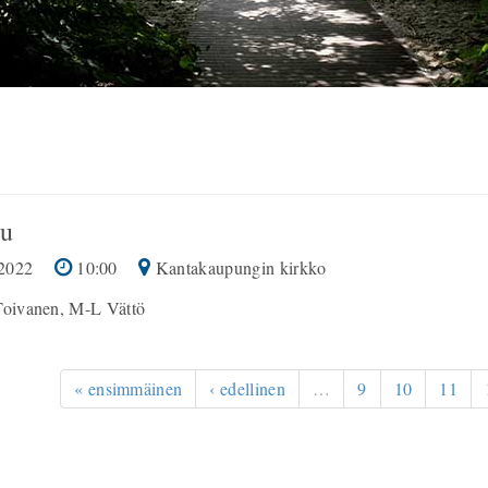
u
2022
10:00
Kantakaupungin kirkko
Toivanen, M-L Vättö
« ensimmäinen
‹ edellinen
…
9
10
11