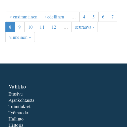
« ensimmäinen
‹ edellinen
…
4
5
6
7
8
9
10
11
12
…
seuraava ›
viimeinen »
Valikko
Etusivu
Ajankohtaista
Toimitukset
Työmuodot
Hallinto
Historia