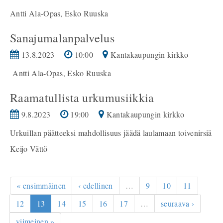
Antti Ala-Opas, Esko Ruuska
Sanajumalanpalvelus
13.8.2023
10:00
Kantakaupungin kirkko
Antti Ala-Opas, Esko Ruuska
Raamatullista urkumusiikkia
9.8.2023
19:00
Kantakaupungin kirkko
Urkuillan päätteeksi mahdollisuus jäädä laulamaan toivenirsiä
Keijo Vättö
« ensimmäinen
‹ edellinen
…
9
10
11
12
13
14
15
16
17
…
seuraava ›
viimeinen »