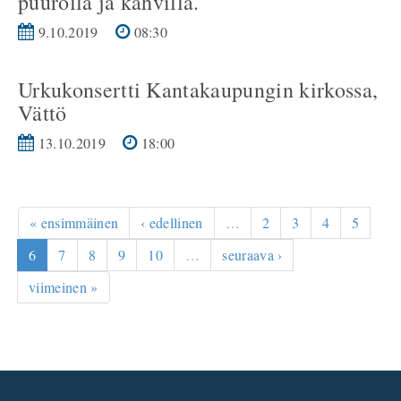
puurolla ja kahvilla.
9.10.2019
08:30
Urkukonsertti Kantakaupungin kirkossa,
Vättö
13.10.2019
18:00
« ensimmäinen
‹ edellinen
…
2
3
4
5
6
7
8
9
10
…
seuraava ›
viimeinen »