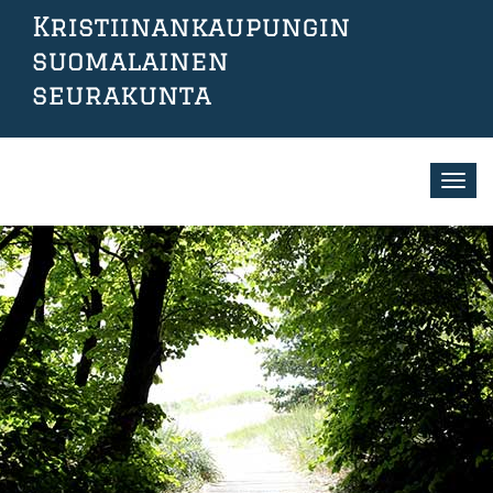
Hyppää
pääsisältöön
Toggl
navig